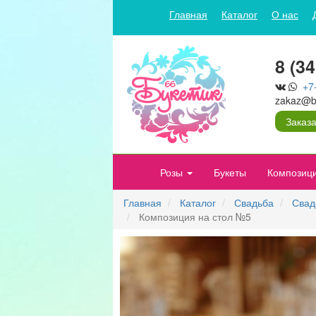
Главная
Каталог
О нас
8 (3
+7
zakaz@bu
Заказа
Розы
Букеты
Композиц
Главная
Каталог
Свадьба
Свад
Композиция на стол №5