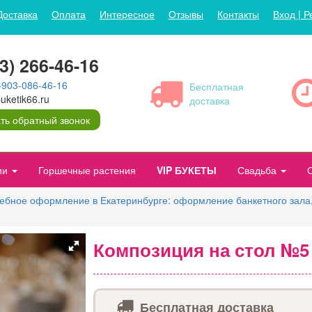
Доставка
Оплата
Интересное
Отзывы
Контакты
Вход | Р
43) 266-46-16
-903-086-46-16
Бесплатная
ketik66.ru
доставка
ть обратный звонок
ии
Горшечные растения
VIP БУКЕТЫ
Свадьба
ебное оформление в Екатеринбурге: оформление банкетного зала,
Композиция на стол №5
Бесплатная доставка