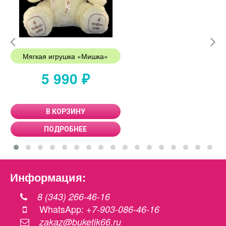
Мягкая игрушка «Мишка»
5 990 ₽
В КОРЗИНУ
ПОДРОБНЕЕ
Информация:
8 (343) 266-46-16
WhatsApp:
+7-903-086-46-16
zakaz@buketik66.ru