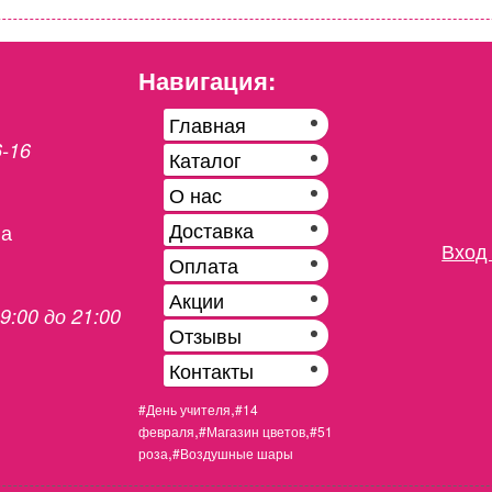
Навигация:
Главная
6-16
Каталог
О нас
Доставка
на
Вход 
Оплата
Акции
 9:00 до 21:00
Отзывы
Контакты
,
#День учителя
#14
,
,
февраля
#Магазин цветов
#51
,
роза
#Воздушные шары