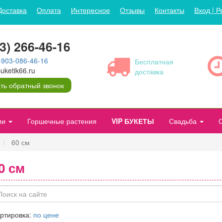
Доставка
Оплата
Интересное
Отзывы
Контакты
Вход | Р
43) 266-46-16
-903-086-46-16
Бесплатная
ketik66.ru
доставка
ть обратный звонок
ии
Горшечные растения
VIP БУКЕТЫ
Свадьба
60 см
0 см
ртировка:
по цене