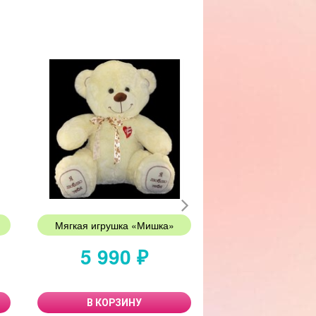
Мягкая игрушка «Мишка»
Разноцветные 
5 990 ₽
230 
В КОРЗИНУ
В КОРЗИ