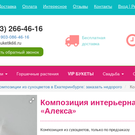
Доставка
Оплата
Интересное
Отзывы
Контакты
Вход | Р
43) 266-46-16
-903-086-46-16
Бесплатная
ketik66.ru
доставка
ть обратный звонок
ии
Горшечные растения
VIP БУКЕТЫ
Свадьба
омпозиции из сухоцветов в Екатеринбурге: заказать недорого
Ко
Композиция интерьерна
«Алекса»
Композиция из сухоцветов, только по предзаказу