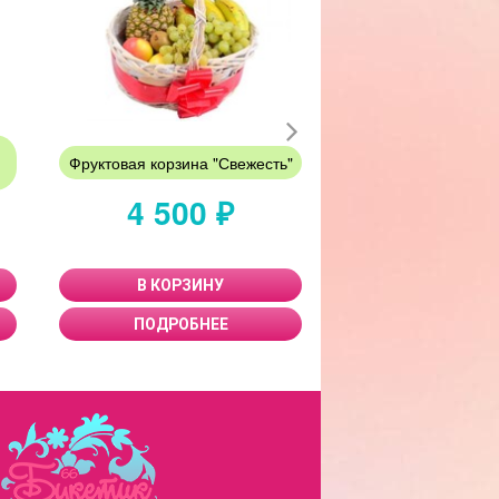
Фруктовая корзина "Свежесть"
Разноцветные 
4 500 ₽
230 
В КОРЗИНУ
В КОРЗИ
ПОДРОБНЕЕ
ПОДРОБН