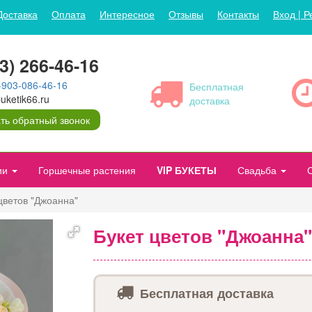
Доставка
Оплата
Интересное
Отзывы
Контакты
Вход | Р
43) 266-46-16
-903-086-46-16
Бесплатная
ketik66.ru
доставка
ть обратный звонок
ии
Горшечные растения
VIP БУКЕТЫ
Свадьба
цветов "Джоанна"
Букет цветов "Джоанна"
Бесплатная доставка