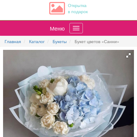
Открытка
в подарок
Меню
Главная
Каталог
Букеты
Букет цветов «Санни»