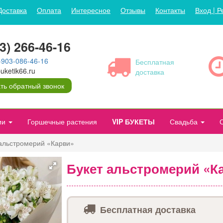
Доставка
Оплата
Интересное
Отзывы
Контакты
Вход | Р
43) 266-46-16
-903-086-46-16
Бесплатная
ketik66.ru
доставка
ть обратный звонок
ии
Горшечные растения
VIP БУКЕТЫ
Свадьба
 альстромерий «Карви»
Букет альстромерий «К
Бесплатная доставка