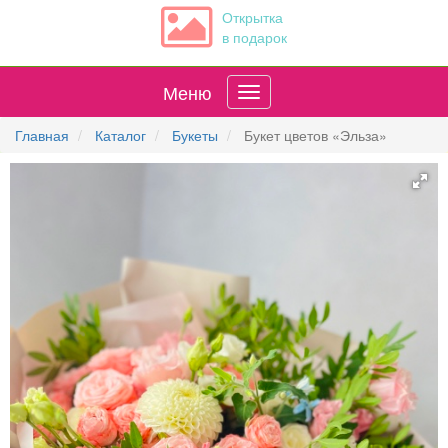
Открытка
в подарок
Меню
Главная
Каталог
Букеты
Букет цветов «Эльза»