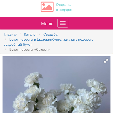
Открытка
в подарок
Меню
Главная
Каталог
Свадьба
Букет невесты в Екатеринбурге: заказать недорого
свадебный букет
Букет невесты «Сьюзен»