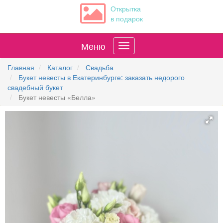
Открытка
в подарок
Меню
Главная
Каталог
Свадьба
Букет невесты в Екатеринбурге: заказать недорого
свадебный букет
Букет невесты «Белла»